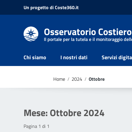
Vai ai contenuti
Un progetto di Coste360.it
Vai al menu di navigazione
Vai al footer
Osservatorio Costiero
Il portale per la tutela e il monitoraggio dell
Chi siamo
I nostri dati
Servizi digita
Home
/
2024
/
Ottobre
Mese:
Ottobre 2024
Pagina 1 di 1