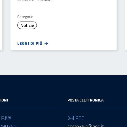
Categorie
Notizie
LEGGI DI PIÙ
IONI
POSTA ELETTRONICA
 P.IVA
PEC
6790750
coste360@pec.it