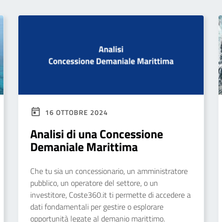
16 OTTOBRE 2024
Analisi di una Concessione
Demaniale Marittima
Che tu sia un concessionario, un amministratore
pubblico, un operatore del settore, o un
investitore, Coste360.it ti permette di accedere a
dati fondamentali per gestire o esplorare
opportunità legate al demanio marittimo.