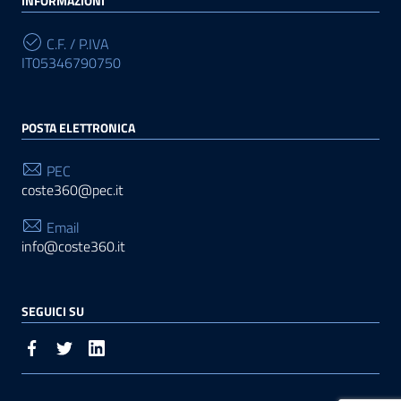
INFORMAZIONI
C.F. / P.IVA
IT05346790750
POSTA ELETTRONICA
PEC
coste360@pec.it
Email
info@coste360.it
SEGUICI SU
Sezione Link Utili