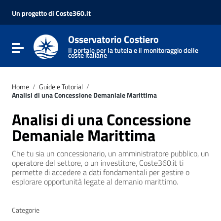
Vai ai contenuti
Vai al menu di navigazione
Un progetto di Coste360.it
Vai al footer
Osservatorio Costiero
Attiva / disattiva la navigazione
Il portale per la tutela e il monitoraggio delle
coste italiane
Home
/
Guide e Tutorial
/
Analisi di una Concessione Demaniale Marittima
Analisi di una Concessione
Demaniale Marittima
Che tu sia un concessionario, un amministratore pubblico, un
operatore del settore, o un investitore, Coste360.it ti
permette di accedere a dati fondamentali per gestire o
esplorare opportunità legate al demanio marittimo.
Categorie