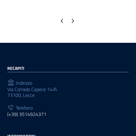
Pagina precedente
Pagina successiva
RECAPITI
Indirizzo
Via Corrado Capece 14/A
73100, Lecce
Telefono
(+39) 3514924371