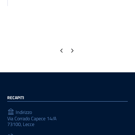
Pagina precedente
Pagina successiva
RECAPITI
Indirizzo
Via Corrado Capece 14/A
73100, Lecce