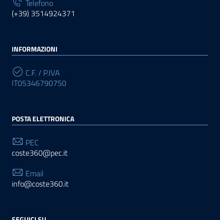
Telefono
(+39) 3514924371
INFORMAZIONI
C.F. / P.IVA
IT05346790750
POSTA ELETTRONICA
PEC
coste360@pec.it
Email
info@coste360.it
SEGUICI SU