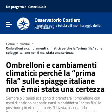
Vai ai contenuti
Vai al menu di navigazione
Un progetto di Coste360.it
Vai al footer
Osservatorio Costiero
Attiva / disattiva la navigazione
Il portale per la tutela e il monitoraggio delle
coste italiane
Home
/
Notizie
/
Ombrelloni e cambiamenti climatici: perché la “prima fila” sulle
spiagge italiane non è mai stata una certezza
Ombrelloni e cambiamenti
climatici: perché la “prima
fila” sulle spiagge italiane
non è mai stata una certezza
Sempre più turisti scelgono di prenotare l’ombrellone con
mesi di anticipo per assicurarsi la cosiddetta “prima fila”, la
posizione più vicina al mare. Tuttavia, osservando