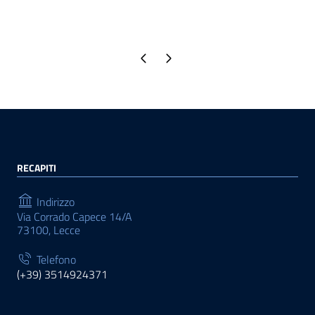
Pagina precedente
Pagina successiva
RECAPITI
Indirizzo
Via Corrado Capece 14/A
73100, Lecce
Telefono
(+39) 3514924371