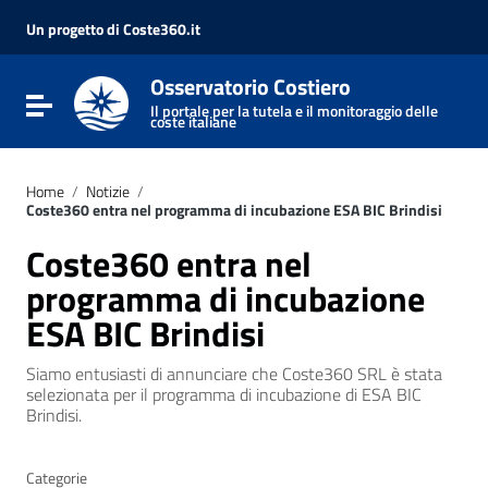
Vai ai contenuti
Vai al menu di navigazione
Un progetto di Coste360.it
Vai al footer
Osservatorio Costiero
Attiva / disattiva la navigazione
Il portale per la tutela e il monitoraggio delle
coste italiane
Home
/
Notizie
/
Coste360 entra nel programma di incubazione ESA BIC Brindisi
Coste360 entra nel
programma di incubazione
ESA BIC Brindisi
Siamo entusiasti di annunciare che Coste360 SRL è stata
selezionata per il programma di incubazione di ESA BIC
Brindisi.
Categorie